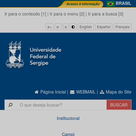
BRASIL
Ir para o conteúdo [1]
|
Ir para o menu [2]
|
Ir para a busca [3]
a+
a-
a
English
Español
Français
Página Inicial
|
WEBMAIL
|
Mapa do Site
Institucional
Campi