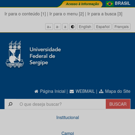
BRASIL
Ir para o conteúdo [1]
|
Ir para o menu [2]
|
Ir para a busca [3]
a+
a-
a
English
Español
Français
Página Inicial
|
WEBMAIL
|
Mapa do Site
Institucional
Campi