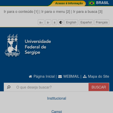
BRASIL
Ir para o conteúdo [1]
|
Ir para o menu [2]
|
Ir para a busca [3]
a+
a-
a
English
Español
Français
Página Inicial
|
WEBMAIL
|
Mapa do Site
Institucional
Campi