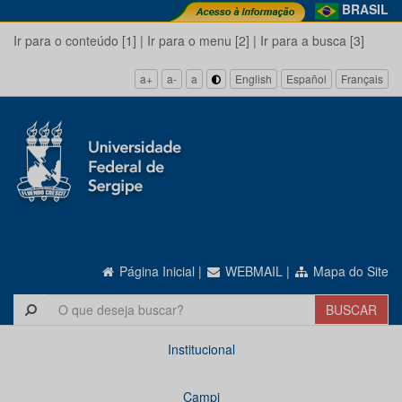
BRASIL
Ir para o conteúdo [1]
|
Ir para o menu [2]
|
Ir para a busca [3]
a+
a-
a
English
Español
Français
Página Inicial
|
WEBMAIL
|
Mapa do Site
Institucional
Campi